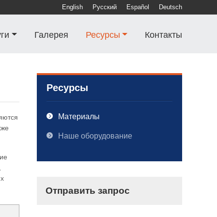
English
Русский
Español
Deutsch
уги
Галерея
Ресурсы
Контакты
Ресурсы
Материалы
яются
кже
Наше оборудование
чие
,
их
Отправить запрос