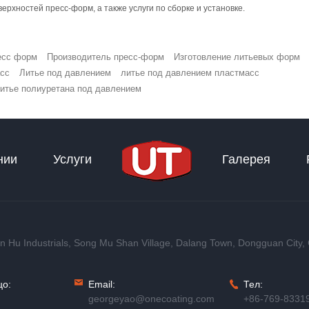
ерхностей пресс-форм, а также услуги по сборке и установке.
есс форм
Производитель пресс-форм
Изготовление литьевых форм
асс
Литье под давлением
литье под давлением пластмасс
итье полиуретана под давлением
нии
Услуги
Галерея
in Hu Industrials, Song Mu Shan Village, Dalang Town, Dongguan City
цо:
Email:
Тел:
georgeyao@onecoating.com
+86-769-8331