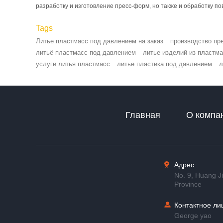
разработку и изготовление пресс-форм, но также и обработку пов
Tags
Литье пластмасс под давлением на заказ
производство пр
литьё пластмасс под давлением
литье изделий из пластм
услуги литья пластмасс
литье пластика под давлением
л
Главная
О компа
Адрес:
No. 9, Huang J
Province
Контактное ли
George yao