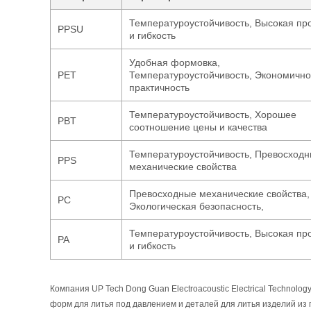
Температуроустойчивость, Высокая пр
PPSU
и гибкость
Удобная формовка,
PET
Температуроустойчивость, Экономично
практичность
Температуроустойчивость, Хорошее
PBT
соотношение цены и качества
Температуроустойчивость, Превосход
PPS
механические свойства
Превосходные механические свойства,
PC
Экологическая безопасность,
Температуроустойчивость, Высокая пр
PA
и гибкость
Компания UP Tech Dong Guan Electroacoustic Electrical Technolo
форм для литья под давлением и деталей для литья изделий из 