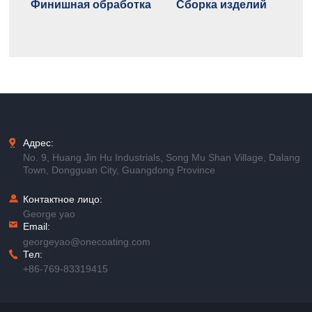
Финишная обработка
Сборка изделий
Адрес:
No. 9, Huang Jin Hu Industrials, Song Mu Shan Village, Dalang
Town, Dongguan City, Guangdong Province
Контактное лицо:
George yao
Email:
georgeyao@onecoating.com
Тел:
+86-769-83319415